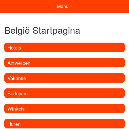
Menu +
België Startpagina
Hotels
Antwerpen
Vakantie
Bedrijven
Winkels
Huren